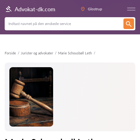
Tilbage
Advokat-dk.com
Glostrup
Forside
Jurister og advokater
Marie Schousbøll Leth