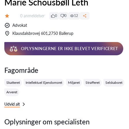
Marie Schousbøll Leth
Anmeldelser:
0 anmeldelser
0
0
12
Bedømmelse:
Advokat
Klausdalsbrovej 601,2750 Ballerup
OPLYSNINGERNE ER IKKE BLEVET VERIFICERET
Fagområde
Skatteret
Intellektuel Ejendomsret
Miljøret
Strafferet
Selskabsret
Arveret
Udvid alt
Oplysninger om specialisten