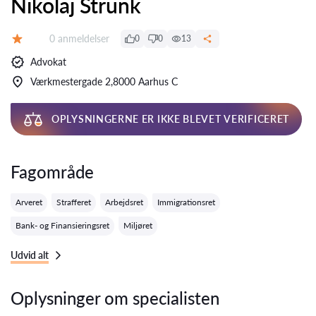
Nikolaj Strunk
Anmeldelser:
0 anmeldelser
0
0
13
Bedømmelse:
Advokat
Værkmestergade 2,8000 Aarhus C
OPLYSNINGERNE ER IKKE BLEVET VERIFICERET
Fagområde
Arveret
Strafferet
Arbejdsret
Immigrationsret
Bank- og Finansieringsret
Miljøret
Udvid alt
Oplysninger om specialisten