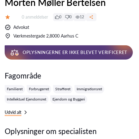
Morten Møller Bertelsen
Anmeldelser:
0 anmeldelser
0
0
12
Bedømmelse:
Advokat
Værkmestergade 2,8000 Aarhus C
OPLYSNINGERNE ER IKKE BLEVET VERIFICERET
Fagområde
Familieret
Forbrugerret
Strafferet
Immigrationsret
Intellektuel Ejendomsret
Ejendom og Byggeri
Udvid alt
Oplysninger om specialisten