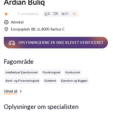
Ardian Buliq
Anmeldelser:
0 anmeldelser
0
0
15
Bedømmelse:
Advokat
Europaplads 8B, st.,8000 Aarhus C
OPLYSNINGERNE ER IKKE BLEVET VERIFICERET
Fagområde
Intellektuel Ejendomsret
Forsikringsret
Konkursret
Bank- og Finansieringsret
Skatteret
Ejendom og Byggeri
Udvid alt
Oplysninger om specialisten