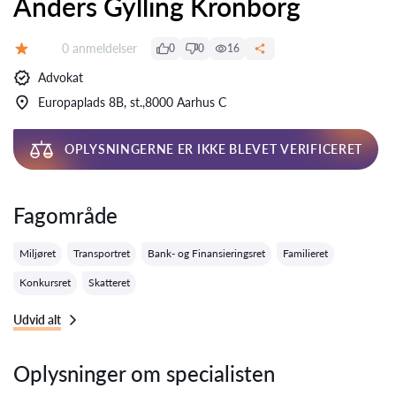
Anders Gylling Kronborg
Anmeldelser:
0 anmeldelser
0
0
16
Bedømmelse:
Advokat
Europaplads 8B, st.,8000 Aarhus C
OPLYSNINGERNE ER IKKE BLEVET VERIFICERET
Fagområde
Miljøret
Transportret
Bank- og Finansieringsret
Familieret
Konkursret
Skatteret
Udvid alt
Oplysninger om specialisten