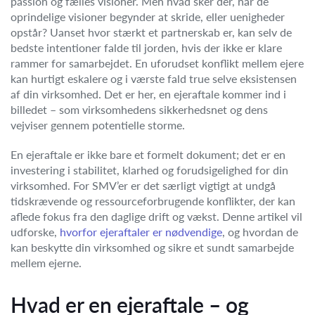
passion og fælles visioner. Men hvad sker der, når de
oprindelige visioner begynder at skride, eller uenigheder
opstår? Uanset hvor stærkt et partnerskab er, kan selv de
bedste intentioner falde til jorden, hvis der ikke er klare
rammer for samarbejdet. En uforudset konflikt mellem ejere
kan hurtigt eskalere og i værste fald true selve eksistensen
af din virksomhed. Det er her, en ejeraftale kommer ind i
billedet – som virksomhedens sikkerhedsnet og dens
vejviser gennem potentielle storme.
En ejeraftale er ikke bare et formelt dokument; det er en
investering i stabilitet, klarhed og forudsigelighed for din
virksomhed. For SMV’er er det særligt vigtigt at undgå
tidskrævende og ressourceforbrugende konflikter, der kan
aflede fokus fra den daglige drift og vækst. Denne artikel vil
udforske,
hvorfor ejeraftaler er nødvendige
, og hvordan de
kan beskytte din virksomhed og sikre et sundt samarbejde
mellem ejerne.
Hvad er en ejeraftale – og