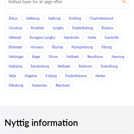
Århus
Hellerup
Aalborg
Kolding
Charlottenlund
Glostrup
Roskilde
Lyngby
Frederiksberg
Risskov
Hillerød
Kongens Lyngby
Hørsholm
Holte
Gentofte
Birkerød
Horsens
Åbyhøj
Klampenborg
Viborg
Helsingør
Køge
Virum
Holbæk
Nordhavn
Herning
Højbjerg
Sønderborg
Vedbæk
Rødovre
Svendborg
Vejle
Slagelse
Esbjerg
Frederikshavn
Herlev
Silkeborg
Haderslev
Næstved
Nyttig information