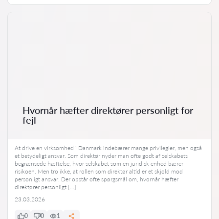
Hvornår hæfter direktører personligt for
fejl
At drive en virksomhed i Danmark indebærer mange privilegier, men også
et betydeligt ansvar. Som direktør nyder man ofte godt af selskabets
begrænsede hæftelse, hvor selskabet som en juridisk enhed bærer
risikoen. Men tro ikke, at rollen som direktør altid er et skjold mod
personligt ansvar. Der opstår ofte spørgsmål om, hvornår hæfter
direktører personligt […]
23.03.2026
0
0
1