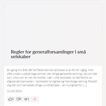
Regler for generalforsamlinger i små
selskaber
En gang om året står de fleste danske selskaber over for en vigtig, men
ofte undervurderet begivenhed: den årlige generalforsamling. Selvom det
kan virke som en ren formalitet, især i små selskaber, er det faktisk en
afgørende hjørnesten i selskabets lovlighed og fremtidige retning. Forestil
dig det som selskabets årlige sundhedstjek – en mulighed for […]
24.03.2026
0
0
1