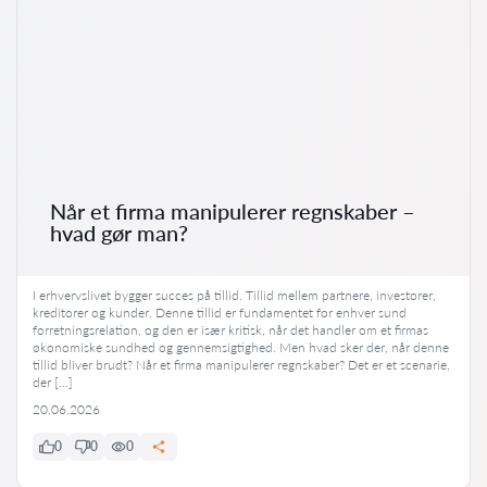
Når et firma manipulerer regnskaber –
hvad gør man?
I erhvervslivet bygger succes på tillid. Tillid mellem partnere, investorer,
kreditorer og kunder. Denne tillid er fundamentet for enhver sund
forretningsrelation, og den er især kritisk, når det handler om et firmas
økonomiske sundhed og gennemsigtighed. Men hvad sker der, når denne
tillid bliver brudt? Når et firma manipulerer regnskaber? Det er et scenarie,
der […]
20.06.2026
0
0
0