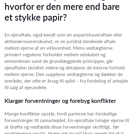
hvorfor er den mere end bare
et stykke papir?
En ejeraftale, også kendt som en anpartshaveraftale eller
aktionæroverenskomst, er en juridisk bindende aftale
mellem ejerne af en virksomhed. Mens vedtægterne
primært regulerer forholdet mellem selskabet og
omverdenen samt de grundlæggende principper, går
ejeraftalen skridtet videre og detaljerer de interne forhold
mellem ejerne. Den supplerer vedtægterne og dækker de
områder, der ofte er årsag til splid – fra fordeling af arbejde
til salg af ejerandele.
Klargør forventninger og forebyg konflikter
Mange konflikter opstår, fordi parterne har forskellige
forventninger til samarbejdet. En ejeraftale tvinger ejerne til
at drøfte og nedfælde disse forventninger skriftligt,
før
problemerne opstår. Hvem gør hvad? Hvor meget tid skal